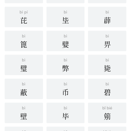
bì pí
bì
bì
芘
坒
薜
bì
bì
bì
篦
嬖
畀
bì
bì
bì
璧
弊
毙
bì
bì
bì
蔽
币
碧
bì
bì
bǐ bié
壁
毕
䇷