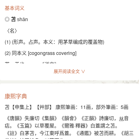
rush or straw matting
基本词义
◎
苫
shān
〈名〉
(1) (形声。占声。本义：用茅草编成的覆盖物)
(2) 同本义 [cogongrass covering]
苫，盖也。——《说文》
展开阅读全文 ∨
白盖谓之苫。——《尔雅》。注：“白茅苫。今江东呼为
盖。”李注：“编菅茅以盖屋者曰苫。”
寝苫。——《仪礼·既夕礼》
康熙字典
乃祖吾离被苫盖。——《左传·襄公十四年》
苫【申集上】【艸部】 康熙筆画：11画，部外筆画：5画
(3) 又如：草苫子；苫宇(草庐)；苫茨(茅草盖的屋顶)；苫盖
《唐韻》失廉切《集韻》《韻會》《正韻》詩廉切，
音
(茅草编的覆盖物。亦特指草衣、茅屋)；苫蓑(茅草所编用以
痁。《玉篇》以草覆屋。《爾雅·釋器》白蓋謂之苫。
遮雨的覆盖物)；苫褐(草衣)
《註》白茅苫，今江東呼爲蓋。《通鑑》被苫而耕。《胡三