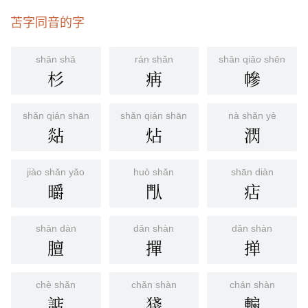
把麦子苫上
苫字同音的字
顾野有麦场，场主积薪其中，苫蔽成丘。——《聊斋志异·
狼三则》
shān shā
rán shǎn
shān qiāo shēn
(3) 另见
shān
杉
㾆
幓
shǎn qián shān
shǎn qián shān
nà shǎn yè
煔
炶
㴸
jiào shǎn yǎo
huò shǎn
shān diàn
㬭
閄
痁
shān dàn
dǎn shàn
dǎn shàn
膻
撣
掸
chè shǎn
chǎn shàn
chán shàn
䛸
㹽
䡪