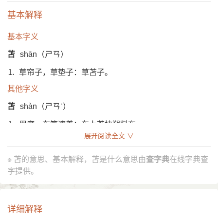
基本解释
基本字义
苫
shān（ㄕㄢ）
⒈ 草帘子，草垫子：草苫子。
其他字义
苫
shàn（ㄕㄢˋ）
⒈ 用席、布等遮盖：车上苫块塑料布。
展开阅读全文 ∨
异体字
葠
※ 苫的意思、基本解释，苫是什么意思由
查字典
在线字典查
字提供。
造字法
形声：从艹、占声
详细解释
English