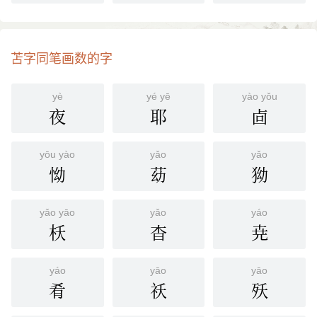
苫字同笔画数的字
yè
yé yē
yào yǒu
夜
耶
㔽
yōu yào
yǎo
yǎo
怮
苭
狕
yǎo yāo
yǎo
yáo
枖
杳
尭
yáo
yāo
yāo
肴
祅
殀