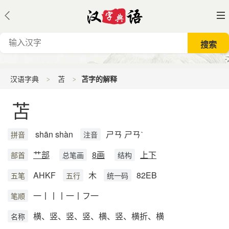
汉语字典
苫
苫字的解释
苫
shān shàn
ㄕㄢ ㄕㄢˋ
拼音
注音
艹部
8画
上下
部首
总笔画
结构
AHKF
木
82EB
五笔
五行
统一码
一丨丨丨一丨フ一
笔顺
横、竖、竖、竖、横、竖、横折、横
名称