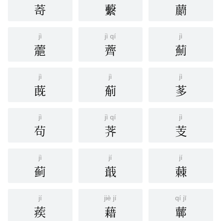
䓫
蘻
蘮
jì
jì qí
jì
蘎
薺
薊
jì
jì
jì
蔇
葪
茤
jì
jì qí
jì
茍
荠
芰
jì
jí
jí
蓟
蕺
蕀
jí
jiè jí
qí jī
蒺
藉
䕤