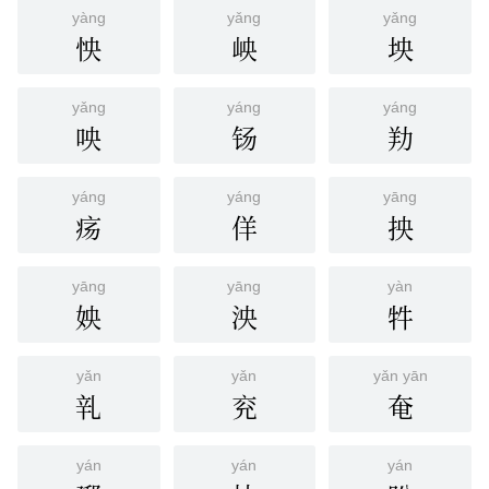
yàng
yǎng
yǎng
怏
岟
坱
yǎng
yáng
yáng
咉
钖
劷
yáng
yáng
yāng
疡
佯
抰
yāng
yāng
yàn
姎
泱
牪
yǎn
yǎn
yǎn yān
乵
兖
奄
yán
yán
yán