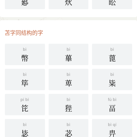
郔
炏
昖
苫字同结构的字
bì
bì
bì
幣
蓽
蓖
bì
bì
bì
筚
萆
粊
pí bì
bì
fú bì
笓
狴
畐
bì
bì
bì qí
毖
苾
畁