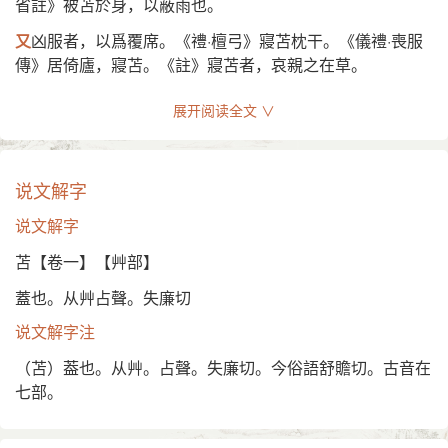
省註》被苫於身，以蔽雨也。
(4) 古代居丧时，孝子睡的草垫子 [straw mat]
又
凶服者，以爲覆席。《禮·檀弓》寢苫枕干。《儀禮·喪服
寝苫枕草。——《左传·襄公十七年》
傳》居倚廬，寢苫。《註》寢苫者，哀親之在草。
(5) 又如：苫条(毡条)；苫块(“寝苫枕块”的略语。古礼，父母
又
姓。《通志·氏族略》魯大夫苫夷之後也。
死后，儿子要睡草荐，枕土块)；苫次(指居亲丧。即在苫、
展开阅读全文 ∨
寝苫)；苫席(用麦杆或茅草编的粗席。常垫于褥下或用于居
又
廉苫。《晉書·索靖傳草書狀》窈窕廉苫，隨體散布。
丧)；苫庐(古代在亲丧中所居之室)；苫壤(苫席与土块。指
又
去聲，舒贍切，音閃。義同。
居亲丧中)
说文解字
又
《類篇》他兼切，音
。靑苫，藥草。《直音》作苫。苫
(6) 另见
shàn
说文解字
字从艸作。
基本词义
苫【卷一】【艸部】
◎
苫
shàn
蓋也。从艸占聲。失廉切
〈动〉
说文解字注
(1) 编茅盖屋 [thatch with straw mat，tarpaulin，etc.]
（苫）葢也。从艸。占聲。失廉切。今俗語舒贍切。古音在
七部。
刈茅苫鹿屋，插棘护鸡栖。——宋· 陆游《幽居岁莫》
(2) 后泛指用席、布等遮盖东西 [cover]。如：要下雨了，快