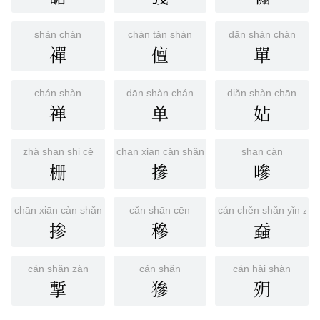
shàn chán
chán tǎn shàn
dān shàn chán
禪
儃
單
chán shàn
dān shàn chán
diǎn shàn chān
禅
单
㚲
zhà shān shi cè
chān xiān càn shǎn
shān càn
栅
摻
嘇
chān xiān càn shǎn
cǎn shān cēn
cán chěn shǎn yǐn zà
掺
穇
䗞
cán shǎn zàn
cán shǎn
cán hài shàn
㨻
㺑
㱚