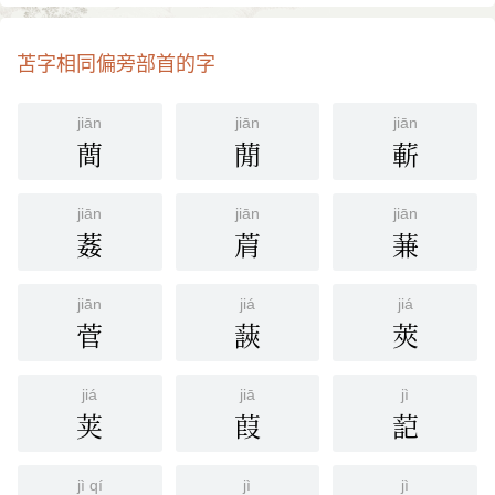
苫字相同偏旁部首的字
jiān
jiān
jiān
蕳
蕑
蔪
jiān
jiān
jiān
葌
菺
蒹
jiān
jiá
jiá
菅
䕛
莢
jiá
jiā
jì
荚
葭
䓽
jì qí
jì
jì