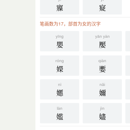
寱
寲
笔画数为17，部首为女的汉字
yīng
yān yàn
嬰
嬮
róng
qiàn
嬫
嬱
nì
nǎi
嬺
嬭
làn
jìn
㜮
嬧