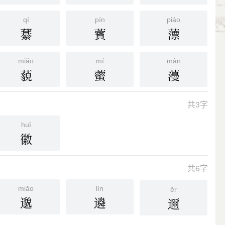
qí
pín
piáo
藄
薲
薸
miǎo
mí
màn
藐
藌
䕕
共3字
huī
徽
共6字
miǎo
lín
ěr
邈
䢯
邇