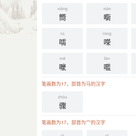
xiàng
xián
嚮
㘅
rú
róng
嚅
㘇
mē
làn
嚒
嚂
笔画数为17，部首为马的汉字
zhòu
骤
笔画数为17，部首为宀的汉字
yì
yí