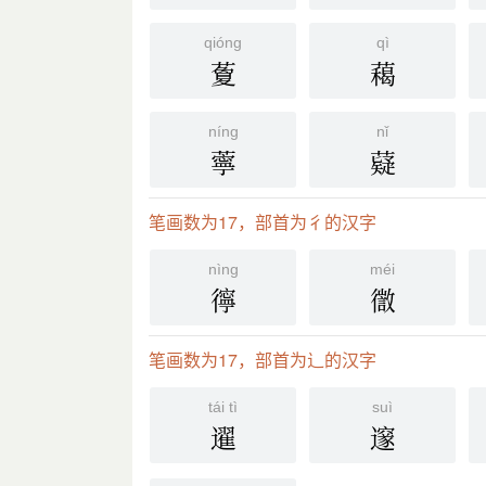
qióng
qì
藑
藒
níng
nǐ
薴
薿
笔画数为17，部首为彳的汉字
nìng
méi
㣷
徾
笔画数为17，部首为辶的汉字
tái tì
suì
䢰
邃