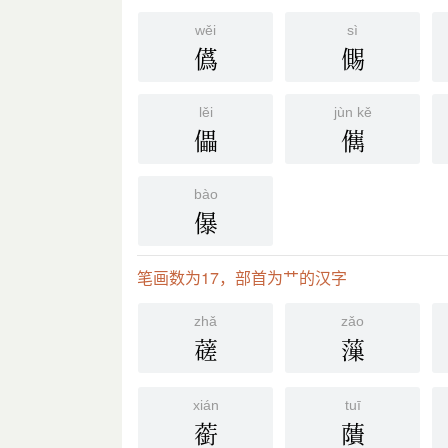
wěi
sì
儰
儩
lěi
jùn kě
儡
㒞
bào
儤
笔画数为17，部首为艹的汉字
zhǎ
zǎo
䕢
薻
xián
tuī
䕔
藬