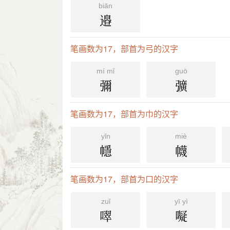
biān
邉
笔画数为17，部首为弓的汉字
mí mǐ
guō
彌
彍
笔画数为17，部首为巾的汉字
yǐn
miè
㡥
幭
笔画数为17，部首为口的汉字
zuǐ
yī yì
噿
㘈