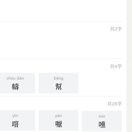
共2字
共4字
chóu dào
bāng
幬
幫
共28字
yīn
yàn
xūn
噾
嚈
嚑