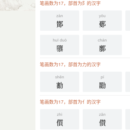
笔画数为17，部首为阝的汉字
zàn
yōu
鄼
鄾
huī duò
chán
隳
鄽
笔画数为17，部首为力的汉字
shěn
pí
㔤
㔥
笔画数为17，部首为亻的汉字
zhì
zǎn
儨
儧