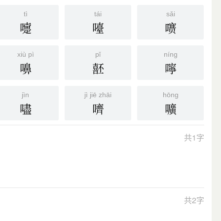
tì
tái
sǎi
嚏
㘆
㗷
xiù pì
pǐ
níng
嚊
噽
嚀
jìn
jì jiē zhāi
hōng
嚍
嚌
嚝
共1字
共2字