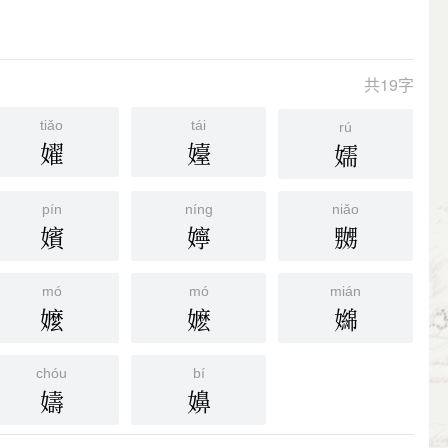
共19字
tiǎo
tái
rú
嬥
嬯
嬬
pín
níng
niǎo
嬪
嬣
嬲
mó
mó
mián
嬤
嬷
嬵
chóu
bí
嬦
嬶