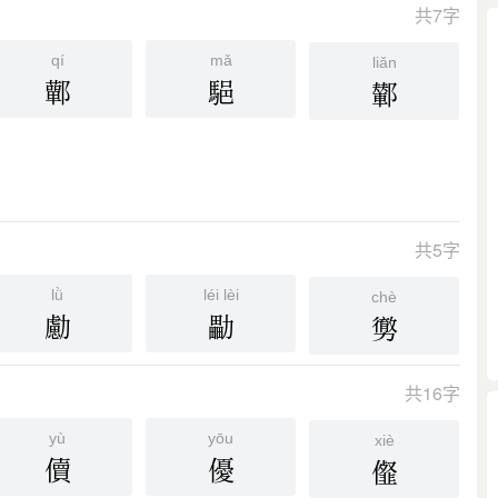
共7字
qí
mǎ
liǎn
鄿
䣖
鄻
共5字
lǜ
léi lèi
chè
勴
㔣
勶
共16字
yù
yōu
xiè
儥
優
㒠