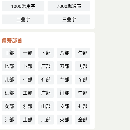
1000常用字
7000现通表
二叠字
三叠字
偏旁部首
丨部
一部
丶部
八部
勹部
匕部
卜部
厂部
刀部
刂部
儿部
冖部
亻部
艹部
彳部
辶部
工部
广部
门部
宀部
女部
犭部
山部
彡部
扌部
氵部
土部
灬部
火部
全部