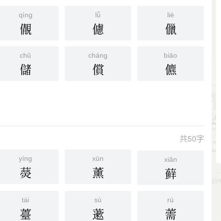
qìng
lǚ
liè
儬
儢
儠
chǔ
cháng
biāo
儲
償
儦
共50字
yíng
xūn
xiǎn
藀
薰
藓
tái
sù
rú
薹
藗
薷