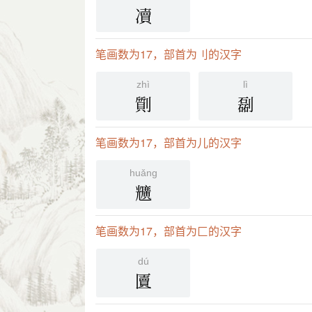
凟
笔画数为17，部首为刂的汉字
zhì
lì
劕
㔏
笔画数为17，部首为儿的汉字
huǎng
兤
笔画数为17，部首为匚的汉字
dú
匵