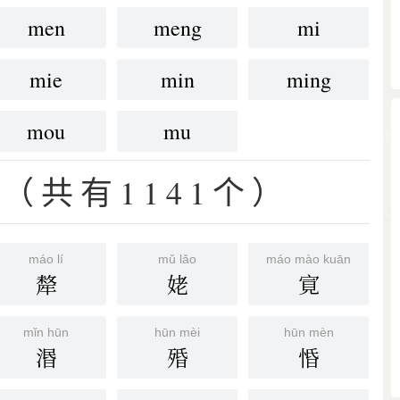
men
meng
mi
mie
min
ming
mou
mu
（共有1141个）
máo lí
mǔ lǎo
máo mào kuān
犛
姥
㝟
mǐn hūn
hūn mèi
hūn mèn
湣
殙
惛