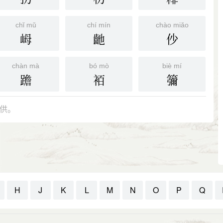
chǐ mǔ
chí mín
chào miǎo
㟂
䶔
仯
chàn mà
bó mò
biè mí
䠨
袹
䉲
供。
H
J
K
L
M
N
O
P
Q