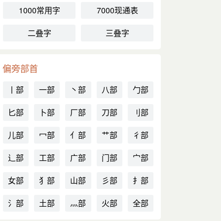
1000常用字
7000现通表
二叠字
三叠字
偏旁部首
丨部
一部
丶部
八部
勹部
匕部
卜部
厂部
刀部
刂部
儿部
冖部
亻部
艹部
彳部
辶部
工部
广部
门部
宀部
女部
犭部
山部
彡部
扌部
氵部
土部
灬部
火部
全部