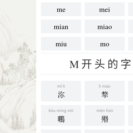
me
mei
mian
miao
miu
mo
M开头的字
mǐ lì
lí máo
沵
㹈
kòu míng mǒ
mèn hūn
䳟
㱪