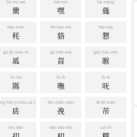
hú mú wò
hēi mò
hè máng
䮸
嘿
䓼
hào mào
hé háo mò
hài mái
秏
貉
㦟
gǔ jiǔ móu rǔ
gǔ mèi xué
gòu hòu mǐn
㼋
䀜
䞀
fù mà
fǔ ḿ
fǔ ḿ
䧞
嘸
呒
ǎng hǎn jí mǒu zá zuǒ
fàn miǎn wǎn
fà liǔ mán
䦈
㝃
䒥
mù dāo
dāo tiáo mù
cuǐ mí
㧅
朷
䊫