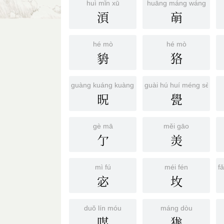
huì mǐn xū
huāng máng wáng
湏
朚
hé mò
hé mò
貈
狢
guàng kuáng kuàng mǔ
guài hú huí méng sè
㫛
㽇
gè mā
měi gāo
亇
羙
mì fú
méi fén
f
宓
坆
duǒ lín móu
máng dòu
㖼
狵