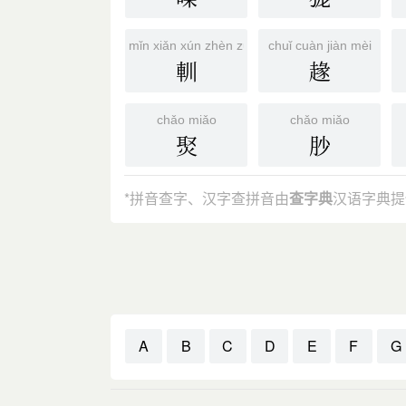
mǐn xiǎn xún zhèn zuǎn chūn
chuǐ cuàn jiàn mèi
䡅
䞼
chǎo miǎo
chǎo miǎo
㷅
䏚
*拼音查字、汉字查拼音由
查字典
汉语字典提
A
B
C
D
E
F
G