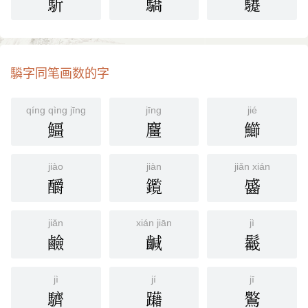
馸
驕
䮿
䮼字同笔画数的字
qíng qìng jīng
jīng
jié
䲔
麠
䲙
jiào
jiàn
jiǎn xián
釂
鑬
䶠
jiǎn
xián jiān
jì
鹼
䶢
䰏
jì
jí
jī
䮺
躤
鸄