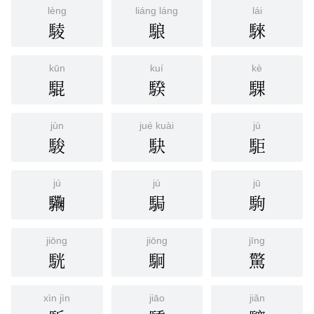
lèng
liáng láng
lái
䮚
駺
騋
kūn
kuí
kè
騉
騤
騍
jùn
jué kuài
jù
駿
駃
駏
jú
jú
jū
驧
駶
駒
jiōng
jiōng
jīng
駫
駉
驚
xìn jìn
jiāo
jiǎn