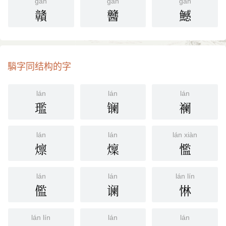
gàn
gǎn
gǎn
贛
䤗
鱤
䮼字同结构的字
lán
lán
lán
璼
镧
襕
lán
lán
lán xiàn
燷
燣
懢
lán
lán
lán lín
儖
谰
惏
lán lín
lán
lán