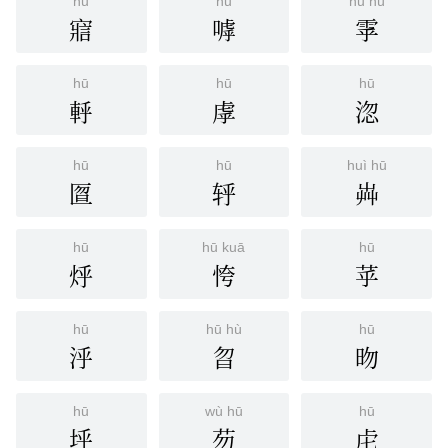
hū
hū
hū hù
寣
嘑
雽
hū
hū
hū
軤
虖
淴
hū
hū
huì hū
匫
轷
芔
hū
hū kuā
hū
烀
恗
苸
hū
hū hù
hū
泘
曶
昒
hū
wù hū
hū
垀
芴
虍