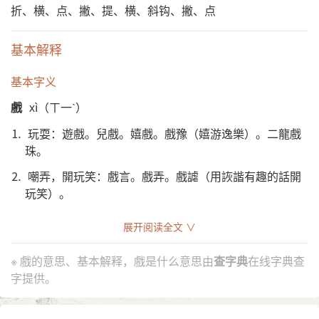
折、横、点、撇、提、横、斜钩、撇、点
基本解释
基本字义
戲
xì（ㄒ一ˋ）
⒈ 玩耍：遊戲。兒戲。嬉戲。戲豫（嬉游逸樂）。二龍戲
珠。
⒉ 嘲弄，開玩笑：戲言。戲弄。戲謔（用詼諧有趣的話開
玩笑）。
⒊ 戲劇，也指雜技：一出戲。黃梅戲。看戲。演戲。皮影
展开阅读全文 ∨
戲。
其他字义
※ 戲的意思、基本解释，戲是什么意思由
查字典
在线字典查
字提供。
戲
hū（ㄏㄨ）
⒈ 〔於（wū）戲〕同“嗚呼”。