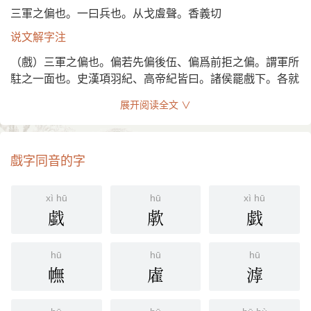
代文士輒爲體例，若哀誄祭文，卽爲嗚呼，封拜冊命，卽爲
三軍之偏也。一曰兵也。从戈䖒聲。香義切
於戲。謂嗚呼爲哀傷，於戲爲歎美，妄爲穿鑿，其說誠是。
然謂呼與戲通，則戲可讀呼，呼仍不可以讀戲，以戲字有羲
说文解字注
音，呼字止入七虞也。
（戲）三軍之偏也。偏若先偏後伍、偏爲前拒之偏。謂軍所
又
與羲通。伏羲。《莊子》作伏戲。《史記》作虙戲。《荀
駐之一面也。史漢項羽紀、高帝紀皆曰。諸侯罷戲下。各就
子·成相篇》文武之道同虙戲。
國。師古曰。戲、軍之旌旗也。音許宜反。亦讀曰麾。又竇
展开阅读全文 ∨
田灌韓傳。灌夫率壯士兩人。及從奴十餘騎。馳入吳軍。至
又
地名。《魯語》幽王滅於戲。
戲下。所殺傷數十人。師古曰。戲、大將之麾也。讀與麾
又
《集韻》呼爲切《韻會》吁爲切，
與麾同。《集韻》旗
同。又音許宜反。按顏說必本舊音義。似與許說小異。然相
戲字同音的字
屬。《周禮·夏官》建大麾以田。或作戲。《史記·項羽紀》
去不遠。度舊音義必有用許說者矣。一曰兵也。一說謂兵械
諸侯罷戲下，各就國。《註》同麾。
之名也。引申之爲戲豫、爲戲謔。以兵杖可玩弄也。可相鬥
也。故相狎亦曰戲謔。大雅毛傳曰。戲豫、逸豫也。从戈。
xì hū
hū
xì hū
又
《集韻》驅爲切，音虧。傾側也。《周禮·春官·喪祝註》
䖒聲。香義切。古音葢在十七部。讀如？。䖒、从豆从虍。
戱
歑
戯
執披備傾戲。
鬳、从鬲从虍。虍皆謂器之飾。非聲也。
又
《集韻》於宜切，音漪。本作陭。《說文》上黨陭氏阪。
hū
hū
hū
或作戲。
幠
雐
滹
又
《集韻》桑何切，音娑。娑本作犧。《周禮·春官·兩獻
註》酒尊名。飾以翡翠。鄭司農說，或作獻，亦作戲。