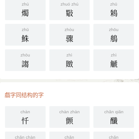
zhú
zhuó zhú
zhū
燭
斀
鴸
zhū
zhòu
zhōu
鮢
骤
鵃
zhōu
zhì
zhì
謅
䞃
䚦
戲字同结构的字
chàn
chàn zhàn
chǎn qiǎn
忏
颤
䤘
chǎn chàn
chǎn
chǎn