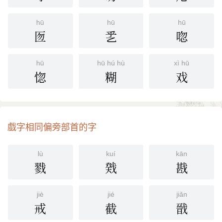
hū
hū
hū
匢
乯
唿
hū
hū hú hù
xì hū
惚
糊
戏
戲字相同偏旁部首的字
lù
kuí
kān
戮
戣
戡
jiè
jié
jiǎn
戒
截
戩