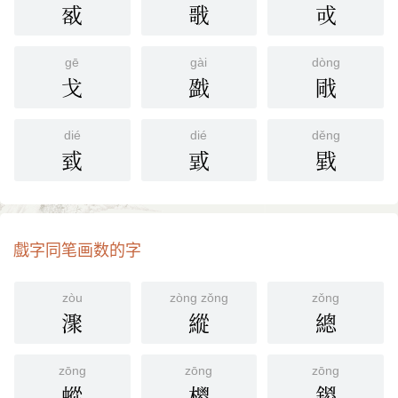
㦴
戨
戓
gē
gài
dòng
戈
戤
戙
dié
dié
děng
㦶
戜
戥
戲字同笔画数的字
zòu
zòng zǒng
zǒng
㵵
縱
總
zōng
zōng
zōng
䗥
㯶
鍐