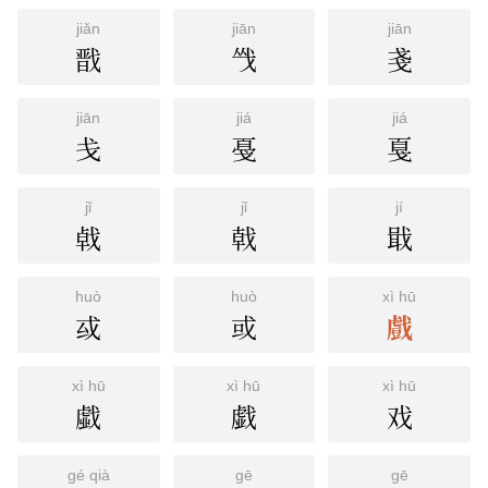
jiǎn
jiān
jiān
戬
㦰
戔
jiān
jiá
jiá
戋
戞
戛
jǐ
jǐ
jí
㦸
戟
戢
huò
huò
xì hū
戲
㦯
或
xì hū
xì hū
xì hū
戱
戯
戏
gé qià
gē
gē