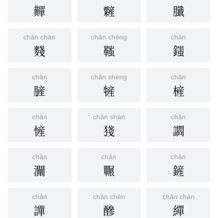
䵐
䊲
䑎
chǎn chàn
chǎn chěng
chǎn
䴼
䩶
䥀
chǎn
chǎn shèng
chǎn
䐮
㹌
㯆
chǎn
chǎn shàn
chǎn
㦃
㹽
讇
chǎn
chǎn
chǎn
灛
囅
鏟
chǎn
chǎn chěn
chǎn chán
譂
醦
繟