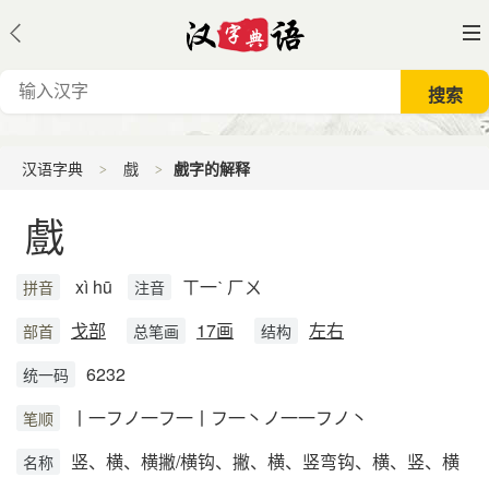
汉语字典
戲
戲字的解释
戲
xì hū
ㄒ一ˋ ㄏㄨ
拼音
注音
戈部
17画
左右
部首
总笔画
结构
6232
统一码
丨一フノ一フ一丨フ一丶ノ一一フノ丶
笔顺
竖、横、横撇/横钩、撇、横、竖弯钩、横、竖、横
名称