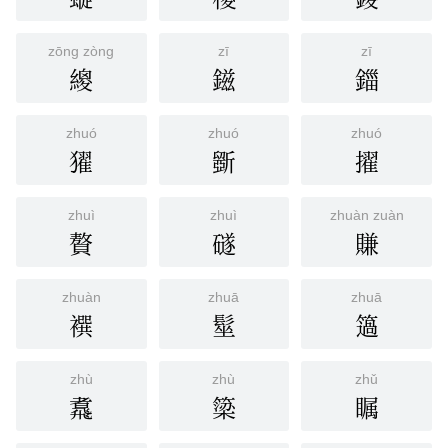
zōng zòng
zī
zī
繌
鎡
鍿
zhuó
zhuó
zhuó
㺟
斵
擢
zhuì
zhuì
zhuàn zuàn
贅
礈
賺
zhuàn
zhuā
zhuā
襈
髽
簻
zhù
zhù
zhǔ
䬡
簗
瞩