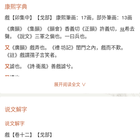
康熙字典
异体字
戏
戯
戱
犧
麾
戲【卯集中】【戈部】 康熙筆画：17画，部外筆画：13画
《廣韻》《集韻》《韻會》香義切《正韻》許義切，
希去
English
聲。《說文》三軍之偏也。一曰兵也。
theatrical play, show
又
《廣韻》戲弄也。《禮·坊記》閨門之內，戲而不歎。
《註》戲謂孺子言笑者。
又
謔也。《詩·衞風》善戲謔兮。
又
嬉也。
展开阅读全文 ∨
又
姓。《魏志》穎川戲志才。
又
《廣韻》古文呼字。註詳口部五畫。
说文解字
又
《廣韻》許羈切。《集韻》《韻會》《正韻》虛宜切，
音羲。《集韻》嗚戲，歎辭。○按《廣韻》旣入虞韻，云古
说文解字
文呼字，又入支韻。亦訓歎辭，則戲字二音，本皆可讀。
《正字通》云：詩於戲卽嗚呼，歎辭也或嘉美，或悲傷。末
戲【卷十二】【戈部】