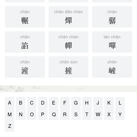
chǎn
chǎn dǎn chàn
chǎn
冁
燀
骣
chǎn
chǎn chàn
tān chǎn
諂
幝
嘽
chǎn
chǎn sùn
chǎn
滻
摌
嵼
A
B
C
D
E
F
G
H
J
K
L
M
N
O
P
Q
R
S
T
W
X
Y
Z